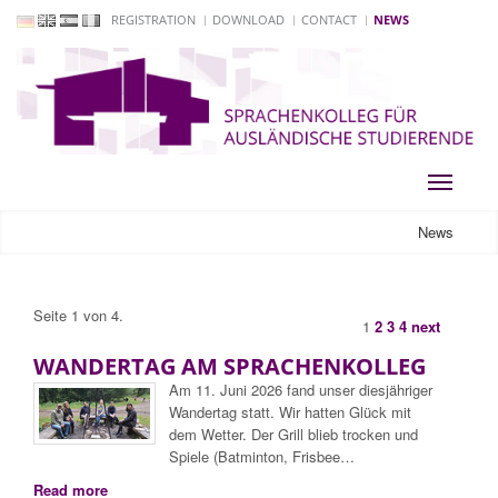
REGISTRATION
DOWNLOAD
CONTACT
NEWS
Toggle
navigati
News
Seite 1 von 4.
1
2
3
4
next
WANDERTAG AM SPRACHENKOLLEG
Am 11. Juni 2026 fand unser diesjähriger
Wandertag statt. Wir hatten Glück mit
dem Wetter. Der Grill blieb trocken und
Spiele (Batminton, Frisbee…
Read more