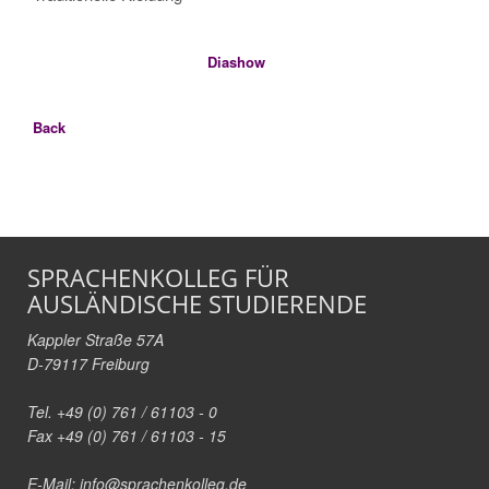
Diashow
Back
SPRACHENKOLLEG FÜR
AUSLÄNDISCHE STUDIERENDE
Kappler Straße 57A
D-79117 Freiburg
Tel. +49 (0) 761 / 61103 - 0
Fax +49 (0) 761 / 61103 - 15
E-Mail:
info@sprachenkolleg.de