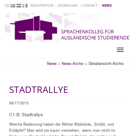
REGISTRATION
DOWNLOAD
CONTACT
NEWS
Toggle
navigati
News
>
News-Archiv
>
Detailansicht-Archiv
STADTRALLYE
06/17/2015
C1-B: Stadtrallye
Welche Bedeutung haben die Wörter Bibiliskäs, Strübli, und
Erdäpfel
?
Man wird sie kaum verstehen, wenn man nicht im