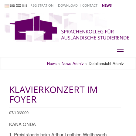
REGISTRATION
DOWNLOAD
CONTACT
NEWS
Toggle
navigati
News
>
News-Archiv
>
Detailansicht-Archiv
KLAVIERKONZERT IM
FOYER
07/13/2009
KANA ONDA
1. Preisträgerin beim Arthur-Lepthien-Wettbewerb