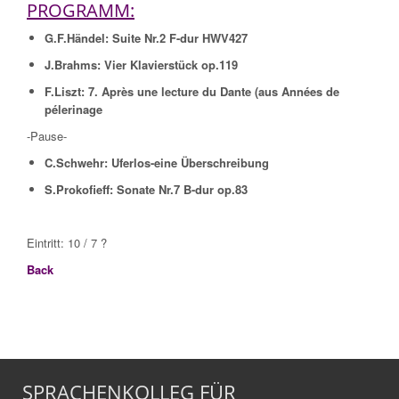
PROGRAMM:
G.F.Händel: Suite Nr.2 F-dur HWV427
J.Brahms: Vier Klavierstück op.119
F.Liszt: 7. Après une lecture du Dante (aus Années de
pélerinage
-Pause-
C.Schwehr: Uferlos-eine Überschreibung
S.Prokofieff: Sonate Nr.7 B-dur op.83
Eintritt: 10 / 7 ?
Back
SPRACHENKOLLEG FÜR