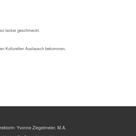
 so lecker geschmeckt.
inen Kulturellen Austausch bekommen.
rektorin:
Yvonne Ziegelmeier, M.A.