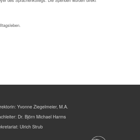
oyer des Sprachenkollegs. Die Spenden wurden direkt
lltagsleben.
rektorin:
Yvonne Ziegelmeier, M.A.
chleiter:
Dr. Björn Michael Harms
kretariat:
Ulrich Strub