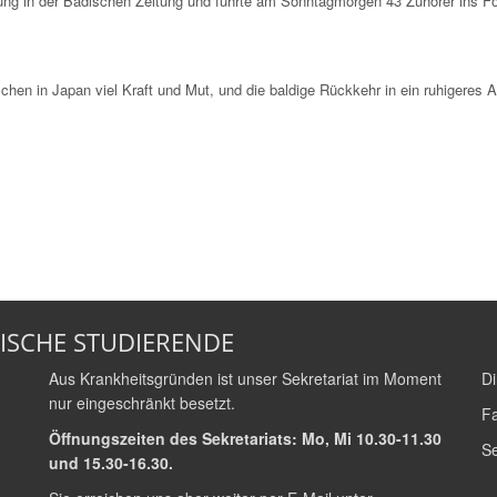
gung in der Badischen Zeitung und führte am Sonntagmorgen 43 Zuhörer ins F
n in Japan viel Kraft und Mut, und die baldige Rückkehr in ein ruhigeres A
ISCHE STUDIERENDE
Aus Krankheitsgründen ist unser Sekretariat im Moment
Di
nur eingeschränkt besetzt.
Fa
Öffnungszeiten des Sekretariats: Mo, Mi 10.30-11.30
Se
und 15.30-16.30.