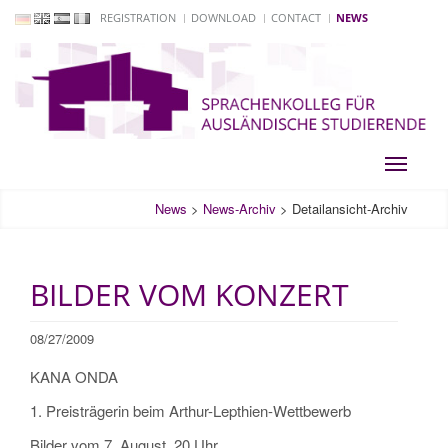
REGISTRATION
DOWNLOAD
CONTACT
NEWS
Toggle
navigati
News
>
News-Archiv
>
Detailansicht-Archiv
BILDER VOM KONZERT
08/27/2009
KANA ONDA
1. Preisträgerin beim Arthur-Lepthien-Wettbewerb
Bilder vom 7. August, 20 Uhr