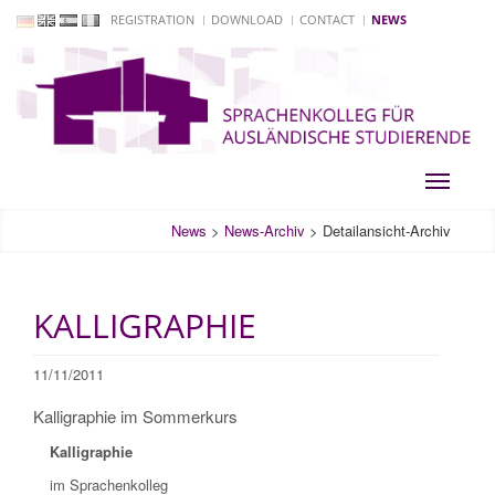
REGISTRATION
DOWNLOAD
CONTACT
NEWS
Toggle
navigati
News
>
News-Archiv
>
Detailansicht-Archiv
KALLIGRAPHIE
11/11/2011
Kalligraphie im Sommerkurs
Kalligraphie
im Sprachenkolleg