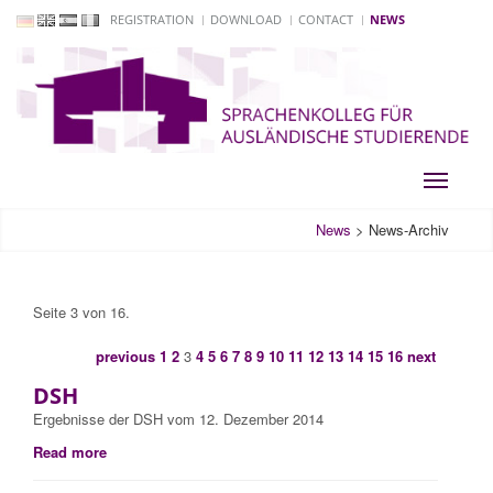
REGISTRATION
DOWNLOAD
CONTACT
NEWS
Toggle
navigati
News
>
News-Archiv
Seite 3 von 16.
previous
1
2
3
4
5
6
7
8
9
10
11
12
13
14
15
16
next
DSH
Ergebnisse der DSH vom 12. Dezember 2014
Read more