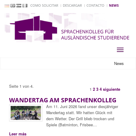
COMO SOLICITAR
DESCARGAR
CONTACTO
NEWS
Toggle
navigati
News
Seite 1 von 4.
1
2
3
4
siguiente
WANDERTAG AM SPRACHENKOLLEG
Am 11. Juni 2026 fand unser diesjähriger
Wandertag statt. Wir hatten Glück mit
dem Wetter. Der Grill blieb trocken und
Spiele (Batminton, Frisbee…
Leer más