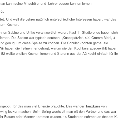
man kann seine Mitschüler und Lehrer besser kennen lernen.
ür.
etet. Und weil die Lehrer natürlich unterschiedliche Interessen haben, war das
 zum Kochen.
rinnen Sabine und Ulrike verantwortlich waren. Fast 11 Studierende haben sich
ernen. Die Speise war typisch deutsch: „Käsespätzle“. 400 Gramm Mehl, 4
ind genug, um diese Speise zu kochen. Die Schüler kochten gerne, sie
. Wir haben die Teilnehmer gefragt, warum sie den Kochkurs ausgewählt haben
B2 wollte endlich Kochen lernen und Sterenn aus der A2 kocht einfach für ihr
ngebot, für das man viel Energie brauchte. Das war der
Tanzkurs
von
 Swing locker machen! Beim Swing wechselt man oft den Partner und das war
 mehr Frauen oder Männer kommen würden. 16 Studenten nahmen an diesem K