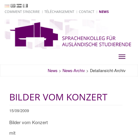
COMMENT S'INSCRIRE
TÉLÉCHARGEMENT
CONTACT
NEWS
Toggle
navigati
News
>
News-Archiv
>
Detailansicht-Archiv
BILDER VOM KONZERT
15/09/2009
Bilder vom Konzert
mit