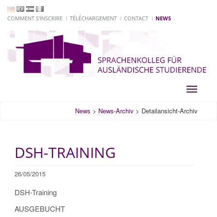
COMMENT S'INSCRIRE
TÉLÉCHARGEMENT
CONTACT
NEWS
Toggle
navigati
News
>
News-Archiv
>
Detailansicht-Archiv
DSH-TRAINING
26/05/2015
DSH-Training
AUSGEBUCHT