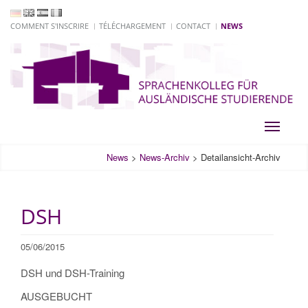
COMMENT S'INSCRIRE
TÉLÉCHARGEMENT
CONTACT
NEWS
Toggle
navigati
News
>
News-Archiv
>
Detailansicht-Archiv
DSH
05/06/2015
DSH und DSH-Training
AUSGEBUCHT