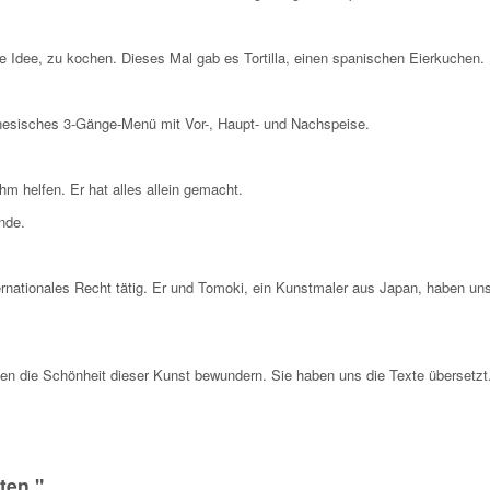
e Idee, zu kochen. Dieses Mal gab es Tortilla, einen spanischen Eierkuchen.
unesisches 3-Gänge-Menü mit Vor-, Haupt- und Nachspeise.
hm helfen. Er hat alles allein gemacht.
nde.
nternationales Recht tätig. Er und Tomoki, ein Kunstmaler aus Japan, haben un
nnten die Schönheit dieser Kunst bewundern. Sie haben uns die Texte übersetzt
ten."