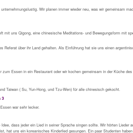
v und unternehmungslustig. Wir planen immer wieder neu, was wir gemeinsam
ft mit uns Qigong, eine chinesische Meditations- und Bewegungsform mit spe
es Referat über ihr Land gehalten. Als Einführung hat sie uns einen argentin
ir zum Essen in ein Restaurant oder wir kochen gemeinsam in der Küche des
d Taiwan ( Su, Yun-Hong, und Tzu-Wen) für alle chinesisch gekocht.
s 3
 Essen war sehr lecker.
ee, dass jeder ein Lied in seiner Sprache singen sollte. Wir hörten Lieder a
ist, hat uns ein koreanisches Kinderlied gesungen. Ein paar Studenten haben