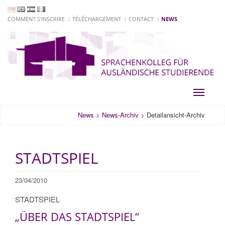
COMMENT S'INSCRIRE
TÉLÉCHARGEMENT
CONTACT
NEWS
Toggle
navigati
News
>
News-Archiv
>
Detailansicht-Archiv
STADTSPIEL
23/04/2010
STADTSPIEL
„ÜBER DAS STADTSPIEL“