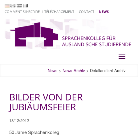
COMMENT S'INSCRIRE
TÉLÉCHARGEMENT
CONTACT
NEWS
Toggle
navigati
News
>
News-Archiv
>
Detailansicht-Archiv
BILDER VON DER
JUBIÄUMSFEIER
18/12/2012
50 Jahre Sprachenkolleg