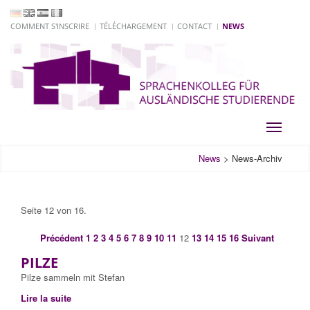
COMMENT S'INSCRIRE
TÉLÉCHARGEMENT
CONTACT
NEWS
Toggle
navigati
News
>
News-Archiv
Seite 12 von 16.
Précédent
1
2
3
4
5
6
7
8
9
10
11
12
13
14
15
16
Suivant
PILZE
Pilze sammeln mit Stefan
Lire la suite