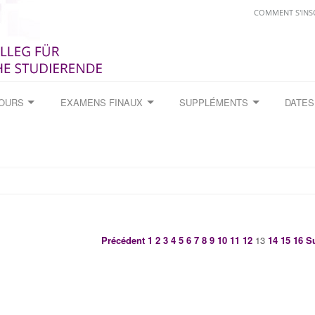
COMMENT S'INS
COURS
EXAMENS FINAUX
SUPPLÉMENTS
DATES
Précédent
1
2
3
4
5
6
7
8
9
10
11
12
13
14
15
16
S