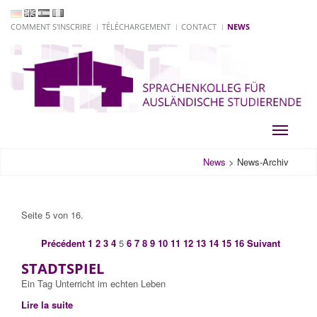
COMMENT S'INSCRIRE
TÉLÉCHARGEMENT
CONTACT
NEWS
Toggle
navigati
News
>
News-Archiv
Seite 5 von 16.
Précédent
1
2
3
4
5
6
7
8
9
10
11
12
13
14
15
16
Suivant
STADTSPIEL
Ein Tag Unterricht im echten Leben
Lire la suite