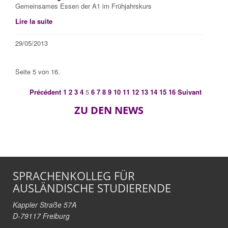
Gemeinsames Essen der A1 im Frühjahrskurs
Lire la suite
29/05/2013
Seite 5 von 16.
Précédent
1
2
3
4
5
6
7
8
9
10
11
12
13
14
15
16
Suivant
ZU DEN NEWS
SPRACHENKOLLEG FÜR
AUSLÄNDISCHE STUDIERENDE
Kappler Straße 57A
D-79117 Freiburg