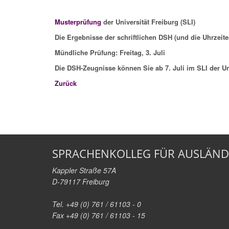
Musterprüfung
der Universität Freiburg (SLI)
Die Ergebnisse der schriftlichen DSH (und die Uhrzeite
Mündliche Prüfung: Freitag, 3. Juli
Die DSH-Zeugnisse können Sie ab 7. Juli im SLI der Un
Zurück
SPRACHENKOLLEG FÜR AUSLÄND
Kappler Straße 57A
D-79117 Freiburg
Tel. +49 (0) 761 / 61103 - 0
Fax +49 (0) 761 / 61103 - 15