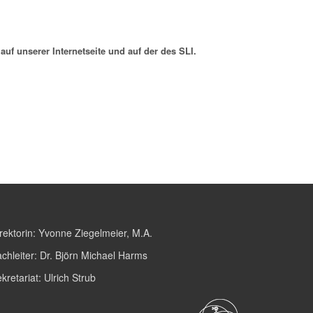
uf unserer Internetseite und auf der des SLI.
rektorin:
Yvonne Ziegelmeier, M.A.
chleiter:
Dr. Björn Michael Harms
kretariat:
Ulrich Strub