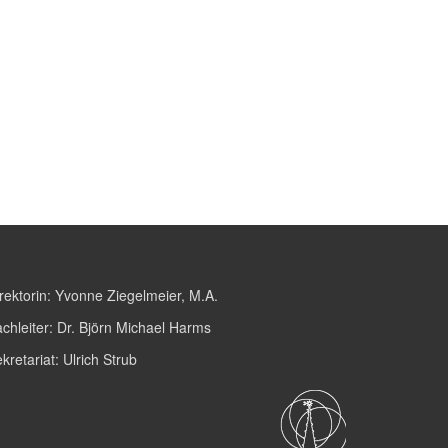
rektorin:
Yvonne Ziegelmeier, M.A.
chleiter:
Dr. Björn Michael Harms
kretariat:
Ulrich Strub