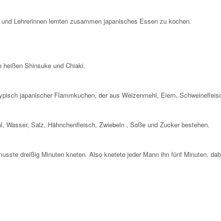
egen und Lehrerinnen lernten zusammen japanisches Essen zu kochen.
e heißen Shinsuke und Chiaki.
ypisch japanischer Flammkuchen, der aus Weizenmehl, Eiern, Schweinefleis
l, Wasser, Salz, Hähnchenfleisch, Zwiebeln , Soße und Zucker bestehen.
musste dreißig Minuten kneten. Also knetete jeder Mann ihn fünf Minuten, da