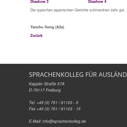
Diashow 3
Diashow 4
Die typischen japanischen Gerichte schmeckten sehr gut.
Yanzhu Gong (A2a)
Zurück
SPRACHENKOLLEG FÜR AUSLÄND
Kappler Straße 57A
D-79117 Freiburg
Tel. +49 (0) 761 / 61103 - 0
Fax +49 (0) 761 / 61103 - 15
E-Mail:
info@sprachenkolleg.de