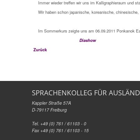
Immer wieder treffen wir uns im Kalligraphieraum und st
Wir haben schon japanische, koreanische, chinesische,
Im Sommerkurs zeigte uns am 06.09.2011 Ponkanok Eaks
Diashow
Zurück
SPRACHENKOLLEG FÜR AUSLÄND
Kappler Straße 57A
D-79117 Freiburg
Tel. +49 (0) 761 / 61103 - 0
Fax +49 (0) 761 / 61103 - 15