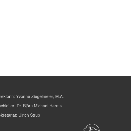
rektorin:
Yvonne Ziegelmeier, M.A.
chleiter:
Dr. Björn Michael Harms
kretariat:
Ulrich Strub