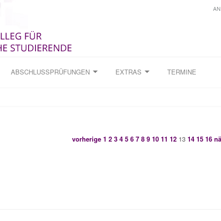
AN
ABSCHLUSSPRÜFUNGEN
EXTRAS
TERMINE
vorherige
1
2
3
4
5
6
7
8
9
10
11
12
13
14
15
16
nä