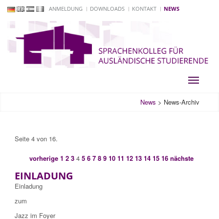
ANMELDUNG
DOWNLOADS
KONTAKT
NEWS
Toggle
navigati
News
>
News-Archiv
Seite 4 von 16.
vorherige
1
2
3
4
5
6
7
8
9
10
11
12
13
14
15
16
nächste
EINLADUNG
Einladung
zum
Jazz im Foyer